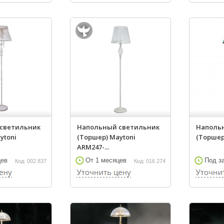
светильник
Напольный светильник
Наполь
ytoni
(Торшер) Maytoni
(Торшер) 
ARM247-...
цев
От 1 месяцев
Под з
Код: 002 837
Код: 016 274