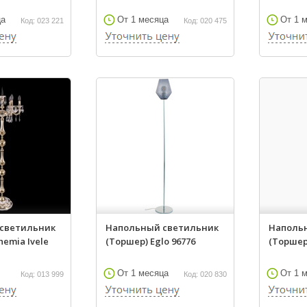
ца
От 1 месяца
От 1 
Код: 023 221
Код: 020 475
светильник
Напольный светильник
Наполь
hemia Ivele
(Торшер) Eglo 96776
(Торшер)
От 1 месяца
От 1 
Код: 013 999
Код: 020 830