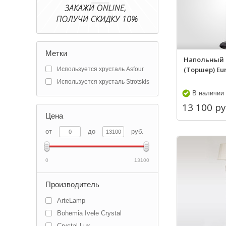
Метки
Напольный 
(Торшер) Euro
Используется хрусталь Asfour
Используется хрусталь Strotskis
В наличии
13 100 ру
Цена
от
до
руб.
0
13100
Производитель
ArteLamp
Bohemia Ivele Crystal
Crystal Lux