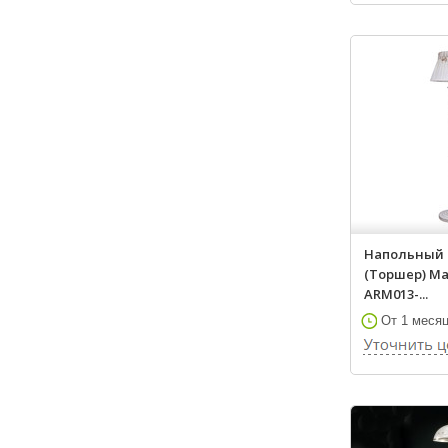
Напольный 
(Торшер) Ma
ARM013-...
От 1 меся