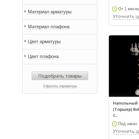
Leucos
Lightstar
От 1 меся
Материал арматуры
Lussole
Mantra
Материал плафона
Masiero
Nowodvorski
Цвет арматуры
Omnilux
Ozcan
Цвет плафона
TK Lighting
Подобрать товары
Сбросить параметры
Напольный 
(Торшер) Bo
C...
Под заказ