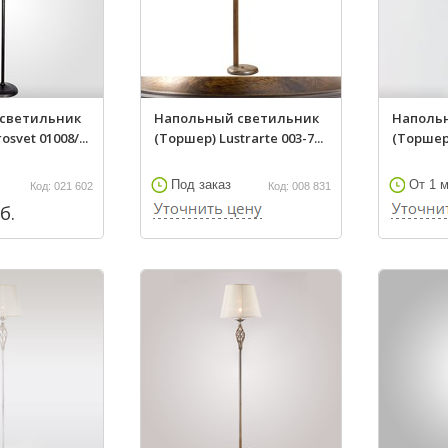
светильник
Напольный светильник
Наполь
svet 01008/...
(Торшер) Lustrarte 003-7...
(Торшер)
Под заказ
От 1 
Код: 021 602
Код: 008 831
б.