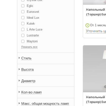
Eglo
Напольный 
Eurosvet
(Торшер) Euro
Ideal Lux
Kutek
От 1 меся
L Arte Luce
Lustrarte
Maytoni
Показать все
Odeon Light
Reccagni Angelo
Стиль
Alfa
Blitz
Высота
Bogate`s
Brizzi
Диаметр
Flos
ITALLINE
Кол-во ламп
Italux
Напольный 
Kink Light
(Торшер) Euro
Макс. общая мощность ламп