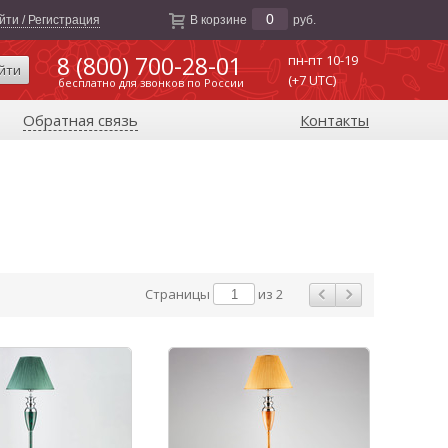
0
йти / Регистрация
В корзине
руб.
8 (800) 700-28-01
пн-пт 10-19
йти
(+7 UTC)
бесплатно для звонков по России
Обратная связь
Контакты
Страницы
из 2