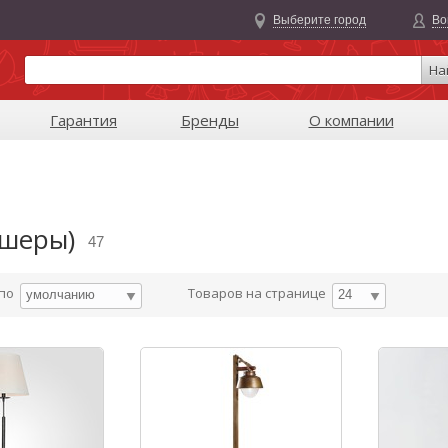
Выберите город
Во
На
Гарантия
Бренды
О компании
ршеры)
47
 по
Товаров на странице
умолчанию
24