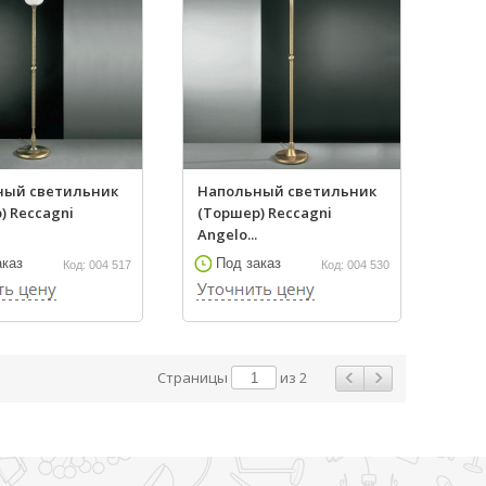
ный светильник
Напольный светильник
) Reccagni
(Торшер) Reccagni
Angelo...
аказ
Под заказ
Код: 004 517
Код: 004 530
Страницы
из 2