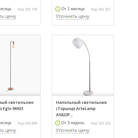
месяца
От 1 месяца
Код: 001 740
Код: 001 367
ный светильник
Напольный светильник
 Eglo 96923
(Торшер) ArteLamp
A5822P...
месяца
От 3 недель
Код: 020 809
Код: 021 522