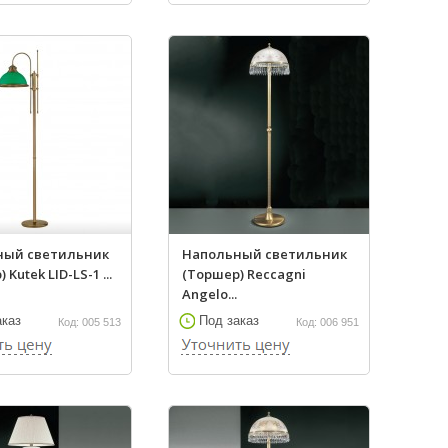
ный светильник
Напольный светильник
Kutek LID-LS-1 ...
(Торшер) Reccagni
Angelo...
аказ
Под заказ
Код: 005 513
Код: 006 951