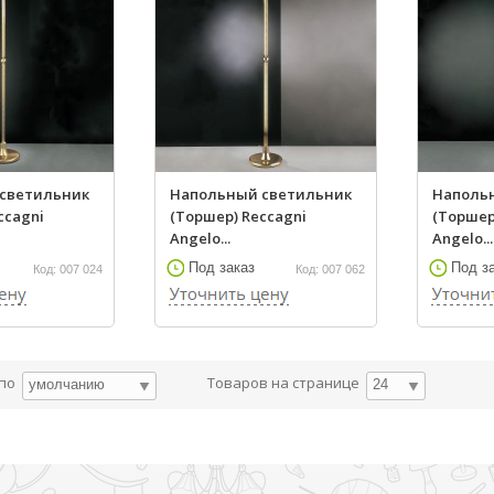
светильник
Напольный светильник
Наполь
ccagni
(Торшер) Reccagni
(Торшер
Angelo...
Angelo...
Под заказ
Под з
Код: 007 024
Код: 007 062
 по
Товаров на странице
умолчанию
24