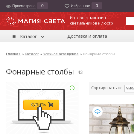
0
0
Просмотрено
Избранноe
Интернет-магазин
светильников и люстр
Доставка и оплата
Каталог
Главная
Каталог
Уличное освещение
Фонарные столбы
Фонарные столбы
43
Сортировать по
умо