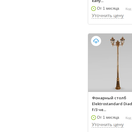
капу...
От 1 месяца
Код:
Фонарный столб
Elektrostandard Di
F/3 че...
От 1 месяца
Код: