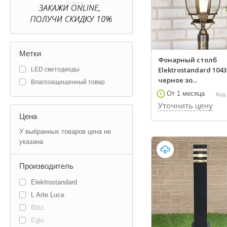
Метки
Фонарный столб
Elektrostandard 1043
LED светодиоды
черное зо...
Влагозащищенный товар
От 1 месяца
Код:
Цена
У выбранных товаров цена не
указана
Производитель
Elektrostandard
L Arte Luce
Blitz
Eglo