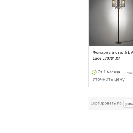
Фонарный столб L A
Luce L70791.07
От 1 месяца
Код:
Сортировать по
умо