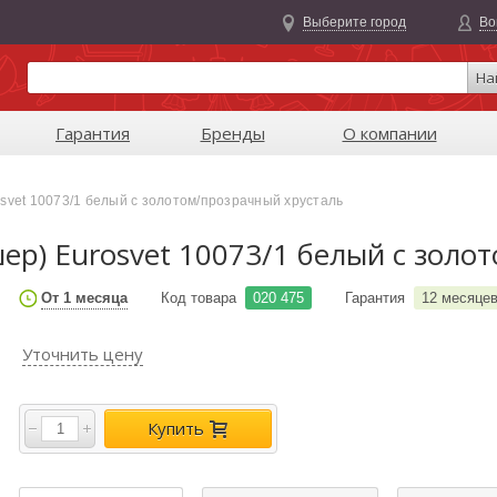
Выберите город
Во
На
Гарантия
Бренды
О компании
svet 10073/1 белый с золотом/прозрачный хрусталь
р) Eurosvet 10073/1 белый с золо
От 1 месяца
Код товара
020 475
Гарантия
12 месяце
Уточнить цену
Купить