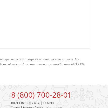
ие характеристики товара на момент покупки и оплаты. Вся
бличной офертой в соответствии с пунктом 2 статьи 437 ГК РФ.
8 (800) 700-28-01
пн-пн 10-19 (+7 UTC | +4 Мск)
Томск | Новосибирск | Кемерово