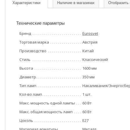
Характеристики
Наличие в магазинах
Отобразить
Технические параметры
Бренд
Eurosvet
Торговая марка
Австрия
Производство
Китай
Стиль
Классический
Высота
1600 мм
Диаметр
350 мм
Тип ламп
Накаливания/Энергосбе
Кол-во ламп
1 шт.
Макс. мощность одной лампы
60 Вт
Макс. общая мощность ламп
60 Вт
Цоколь
E27
Материал арматуры
Металл