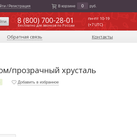
0
йти / Регистрация
В корзине
руб.
8 (800) 700-28-01
пн-пт 10-19
йти
(+7 UTC)
бесплатно для звонков по России
Обратная связь
Контакты
том/прозрачный хрусталь
в
Добавить в избранное