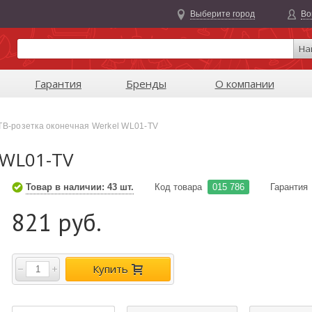
Выберите город
Во
На
Гарантия
Бренды
О компании
ТВ-розетка оконечная Werkel WL01-TV
 WL01-TV
Товар в наличии: 43 шт.
Код товара
015 786
Гарантия
821 руб.
Купить