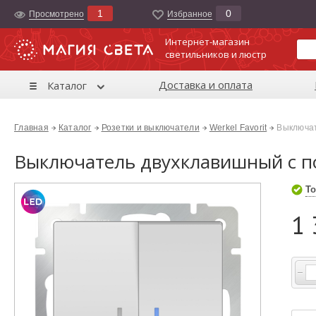
1
0
Просмотрено
Избранноe
Интернет-магазин
светильников и люстр
Доставка и оплата
Каталог
Главная
Каталог
Розетки и выключатели
Werkel Favorit
Выключат
Выключатель двухклавишный с п
То
1 