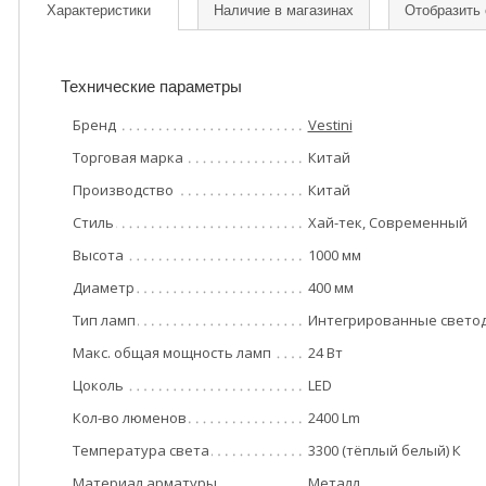
Характеристики
Наличие в магазинах
Отобразить
Технические параметры
Бренд
Vestini
Торговая марка
Китай
Производство
Китай
Стиль
Хай-тек, Современный
Высота
1000 мм
Диаметр
400 мм
Тип ламп
Интегрированные свето
Макс. общая мощность ламп
24 Вт
Цоколь
LED
Кол-во люменов
2400 Lm
Температура света
3300 (тёплый белый) К
Материал арматуры
Металл