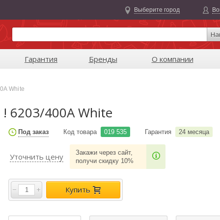
Выберите город
Во
На
Гарантия
Бренды
О компании
00A White
 ! 6203/400A White
Под заказ
Код товара
019 535
Гарантия
24 месяца
Закажи через сайт,
Уточнить цену
получи скидку 10%
Купить