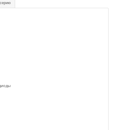
 серию
диоды