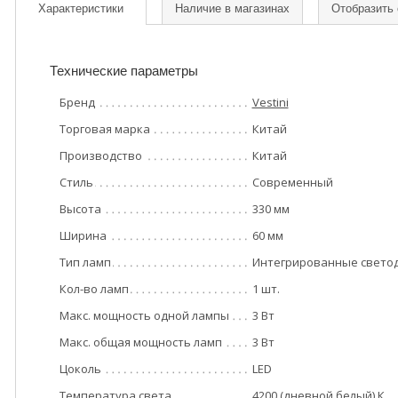
Характеристики
Наличие в магазинах
Отобразить
Технические параметры
Бренд
Vestini
Торговая марка
Китай
Производство
Китай
Стиль
Современный
Высота
330 мм
Ширина
60 мм
Тип ламп
Интегрированные свето
Кол-во ламп
1 шт.
Макс. мощность одной лампы
3 Вт
Макс. общая мощность ламп
3 Вт
Цоколь
LED
Температура света
4200 (дневной белый) К