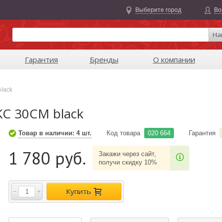
Выберите город
Во
На
Гарантия
Бренды
О компании
black
KC 30CM black
Товар в наличии: 4 шт.
Код товара
020 664
Гарантия
1 780 руб.
Закажи через сайт,
получи скидку 10%
Купить