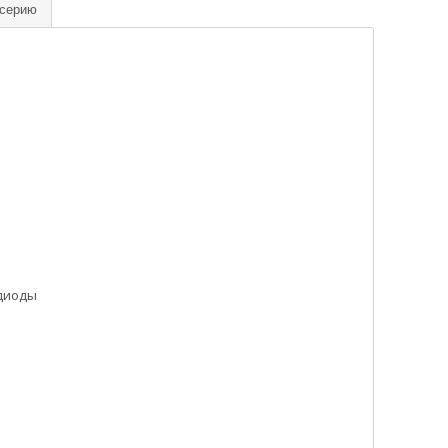
 серию
диоды