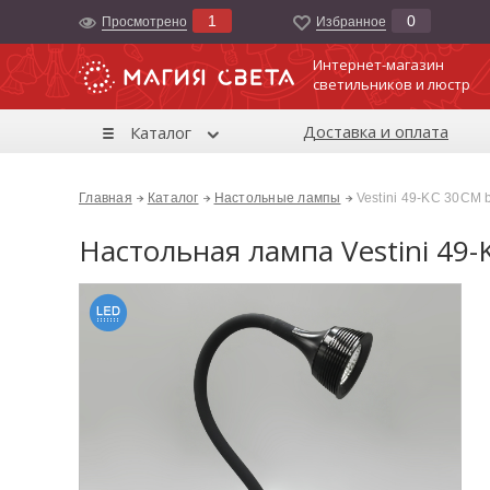
1
0
Просмотрено
Избранноe
Интернет-магазин
светильников и люстр
Доставка и оплата
Каталог
Главная
Каталог
Настольные лампы
Vestini 49-KC 30CM 
Настольная лампа Vestini 49-