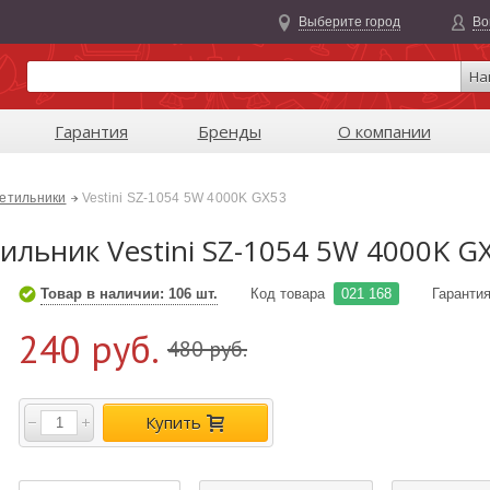
Выберите город
Во
На
Гарантия
Бренды
О компании
етильники
Vestini SZ-1054 5W 4000K GX53
льник Vestini SZ-1054 5W 4000K G
Товар в наличии: 106 шт.
Код товара
021 168
Гаранти
240 руб.
480 руб.
Купить