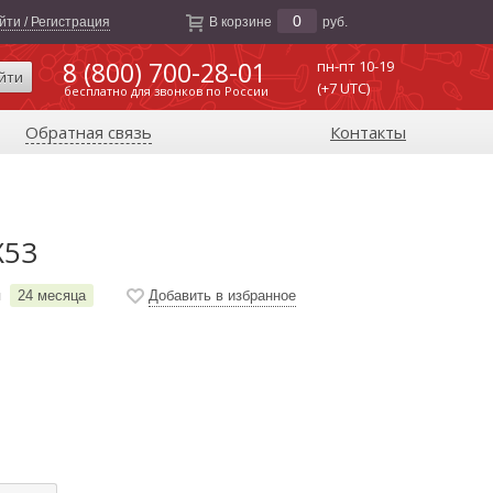
0
йти / Регистрация
В корзине
руб.
8 (800) 700-28-01
пн-пт 10-19
йти
(+7 UTC)
бесплатно для звонков по России
Обратная связь
Контакты
X53
я
24 месяца
Добавить в избранное