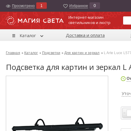
1
0
Просмотрено
Избранноe
Интернет-магазин
светильников и люстр
Доставка и оплата
Каталог
Главная
Каталог
Подсветки
Для картин и зеркал
L Arte Luce L57
Подсветка для картин и зеркал L 
От
Уто