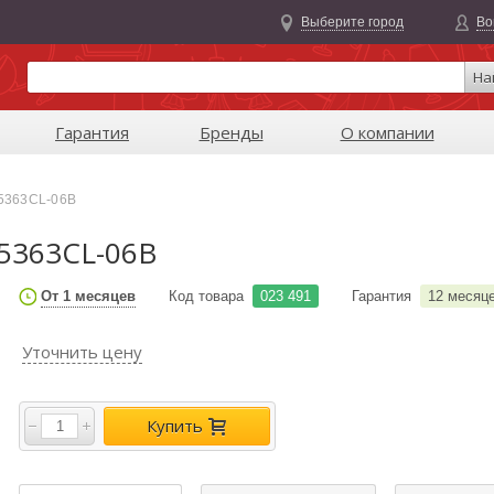
Выберите город
Во
На
Гарантия
Бренды
О компании
R5363CL-06B
R5363CL-06B
От 1 месяцев
Код товара
023 491
Гарантия
12 месяц
Уточнить цену
Купить