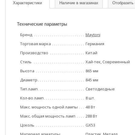
Характеристики
Наличие в магазинах
Отобразить
Технические параметры
Бренд
Maytoni
Торговая марка
Германия
Производство
Китай
Стиль
Хай-тек, Современный
Высота
865 мм
Диаметр
845 мм
Тип ламп
Светодиодные
Кол-во ламп
8 шт.
Макс. мощность одной лампы
48 Вт
Макс. общая мощность ламп
288 Вт
Цоколь
GX53
Материал арматуры
Пластик, Металл