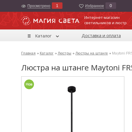
1
0
Просмотрено
Избранноe
Интернет-магазин
светильников и люстр
Доставка и оплата
Каталог
Главная
Каталог
Люстры
Люстры на штанге
Maytoni F
Люстра на штанге Maytoni F