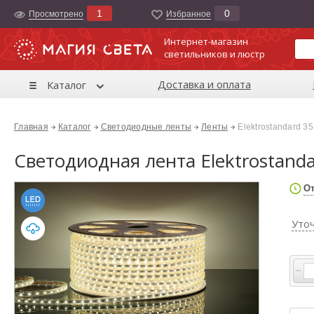
1
0
Просмотрено
Избранноe
Интернет-магазин
светильников и люстр
Доставка и оплата
Каталог
Главная
Каталог
Светодиодные ленты
Ленты
Elektrostandard 3
Светодиодная лента Elektrostanda
От
Уто