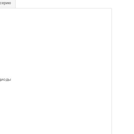
 серию
диоды