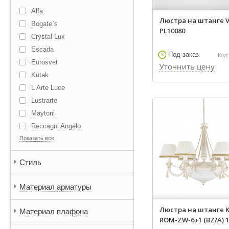
Alfa
Люстра на штанге V
Bogate`s
PL10080
Crystal Lux
Escada
Под заказ
Код:
Eurosvet
Kutek
L Arte Luce
Lustrarte
Maytoni
Reccagni Angelo
Показать все
Stilfort
Vestini
Стиль
ArteLamp
Blitz
Материал арматуры
Bohemia Ivele Crystal
Brizzi
Люстра на штанге K
Материал плафона
Eglo
ROM-ZW-6+1 (BZ/A) 13
Flos