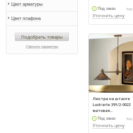
Цвет арматуры
Lightstar
Под заказ
Код:
Lumion
Цвет плафона
Lussole
Mantra
Подобрать товары
Masiero
Odeon Light
Сбросить параметры
Omnilux
TK Lighting
Галлоп
К 2
Люстра на штанге
Lustrarte 391/2-0022
матовая...
Под заказ
Код: