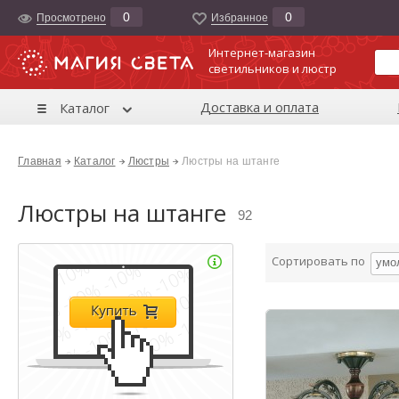
0
0
Просмотрено
Избранноe
Интернет-магазин
светильников и люстр
Доставка и оплата
Каталог
Главная
Каталог
Люстры
Люстры на штанге
Люстры на штанге
92
Сортировать по
умо