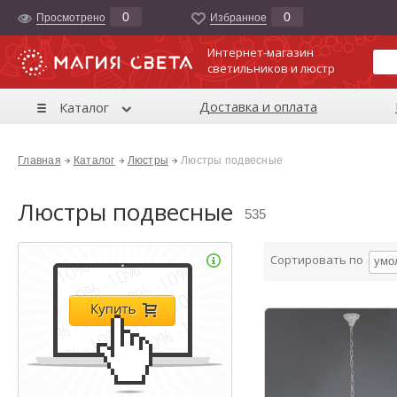
0
0
Просмотрено
Избранноe
Интернет-магазин
светильников и люстр
Доставка и оплата
Каталог
Главная
Каталог
Люстры
Люстры подвесные
Люстры подвесные
535
Сортировать по
умо