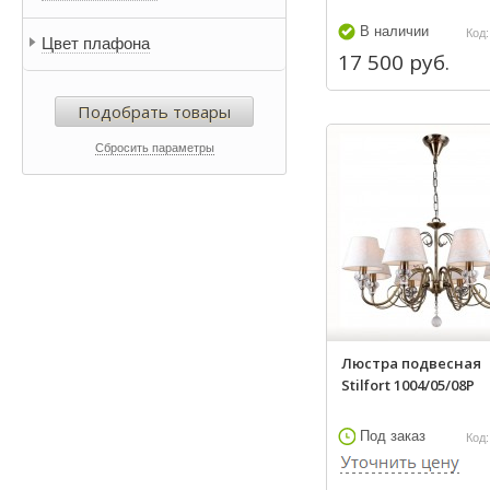
Stilfort
Vestini
В наличии
Код:
Цвет плафона
Blitz
17 500 руб.
Brizzi
Подобрать товары
Flos
Italux
Сбросить параметры
Leucos
Lussole
Mantra
Masiero
Namat
Omnilux
Ozcan
Shatten
Люстра подвесная
Stilfort 1004/05/08P
TK Lighting
К 2
Под заказ
Код: