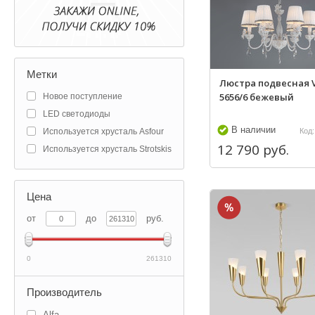
Метки
Люстра подвесная V
5656/6 бежевый
Новое поступление
LED светодиоды
В наличии
Используется хрусталь Asfour
Код:
12 790 руб.
Используется хрусталь Strotskis
Цена
от
до
руб.
0
261310
Производитель
Alfa