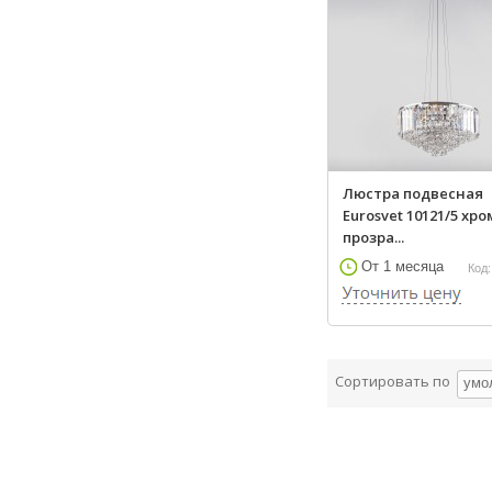
Люстра подвесная
Eurosvet 10121/5 хро
прозра...
От 1 месяца
Код:
Сортировать по
умо