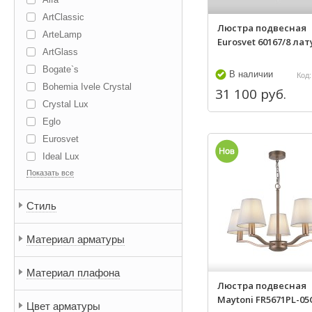
ArtClassic
Люстра подвесная
ArteLamp
Eurosvet 60167/8 ла
ArtGlass
Bogate`s
В наличии
Код:
Bohemia Ivele Crystal
31 100 руб.
Crystal Lux
Eglo
Eurosvet
Ideal Lux
Показать все
Kutek
L Arte Luce
Стиль
Lightstar
Lumion
Материал арматуры
Lustrarte
Maytoni
Материал плафона
Odeon Light
Люстра подвесная
Reccagni Angelo
Maytoni FR5671PL-05
Цвет арматуры