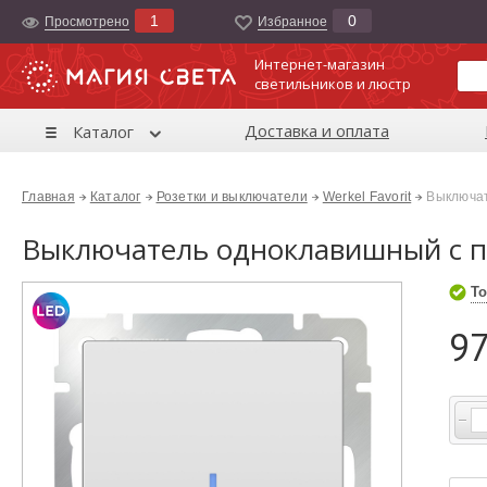
1
0
Просмотрено
Избранноe
Интернет-магазин
светильников и люстр
Доставка и оплата
Каталог
Главная
Каталог
Розетки и выключатели
Werkel Favorit
Выключат
Выключатель одноклавишный с п
То
97