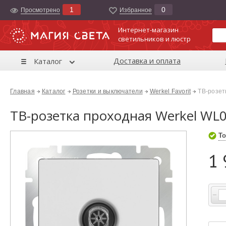
1
0
Просмотрено
Избранноe
Интернет-магазин
светильников и люстр
Доставка и оплата
Каталог
Главная
Каталог
Розетки и выключатели
Werkel Favorit
ТВ-розет
ТВ-розетка проходная Werkel WL
То
1 