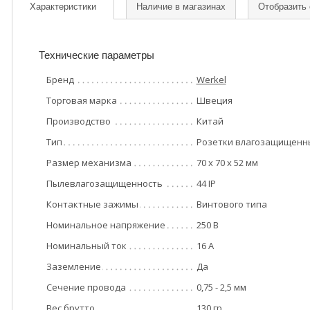
Характеристики
Наличие в магазинах
Отобразить
Технические параметры
Бренд
Werkel
Торговая марка
Швеция
Производство
Китай
Тип
Розетки влагозащищенн
Размер механизма
70 x 70 x 52 мм
Пылевлагозащищенность
44 IP
Контактные зажимы
Винтового типа
Номинальное напряжение
250 В
Номинальный ток
16 А
Заземление
Да
Сечение провода
0,75 - 2,5 мм
Вес брутто
130 гр.