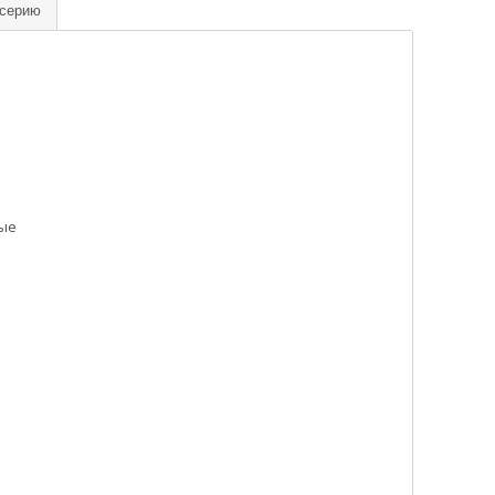
 серию
ые