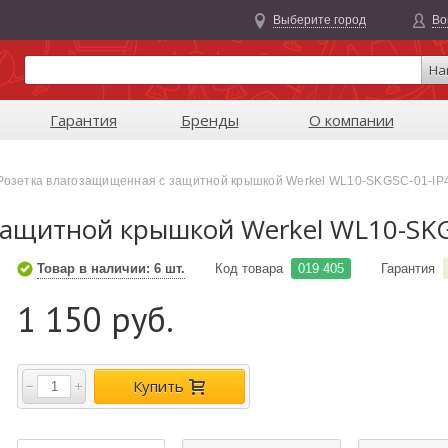
Выберите город
Во
На
Гарантия
Бренды
О компании
Розетка влагозащищенная с защитной крышкой Werkel WL10-SKGSC-01-IP
защитной крышкой Werkel WL10-SKG
Товар в наличии: 6 шт.
Код товара
019 405
Гарантия
1 150 руб.
Купить