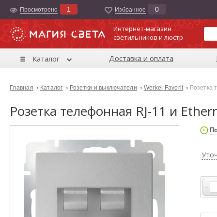
1
0
Просмотрено
Избранноe
Интернет-магазин
светильников и люстр
Доставка и оплата
Каталог
Главная
Каталог
Розетки и выключатели
Werkel Favorit
Розетка 
Розетка телефонная RJ-11 и Ether
По
Уто