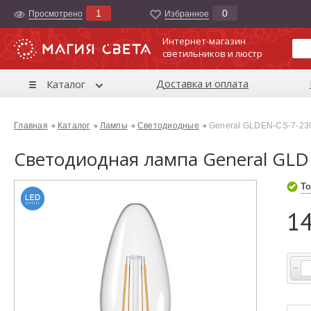
1
0
Просмотрено
Избранноe
Интернет-магазин
светильников и люстр
Доставка и оплата
Каталог
Главная
Каталог
Лампы
Светодиодные
General GLDEN-СS-7-23
Светодиодная лампа General GLD
То
14