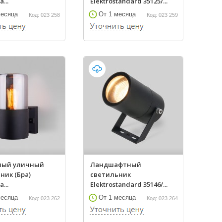
a...
Elektrostandard 35125/...
месяца
От 1 месяца
Код: 023 258
Код: 023 259
ный уличный
Ландшафтный
ник (Бра)
светильник
a...
Elektrostandard 35146/...
месяца
От 1 месяца
Код: 023 262
Код: 023 264