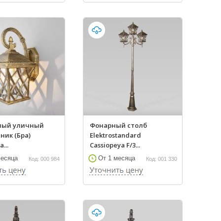
ный уличный
Фонарный столб
ник (Бра)
Elektrostandard
a...
Cassiopeya F/3...
месяца
От 1 месяца
Код: 000 984
Код: 001 330