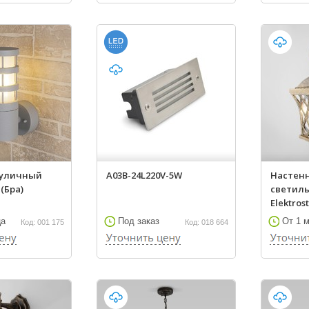
 уличный
A03B-24L220V-5W
Настен
(Бра)
светиль
Elektrost
ца
Под заказ
От 1 
Код: 001 175
Код: 018 664