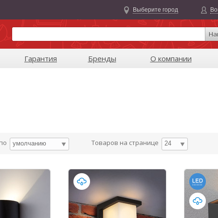
Выберите город
Во
На
Гарантия
Бренды
О компании
 по
Товаров на странице
умолчанию
24