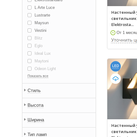
L Arte Luce
Настенный
Lustrarte
светильник 
Maysun
Elektrosta...
Vestini
От 1 меся
Blitz
Eglo
Ideal Lux
Maytoni
Odeon Light
Показать все
Стиль
Высота
Ширина
Настенный
светильник 
Тип ламп