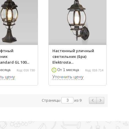
афтный
Настенный уличный
ьник
светильник (Бра)
tandard GL 100...
Elektrosta...
месяца
От 1 месяца
Код: 016 730
Код: 016 714
Страницы
из 9