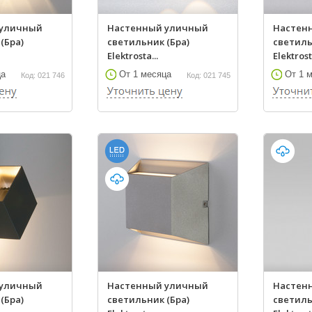
 уличный
Настенный уличный
Настен
(Бра)
светильник (Бра)
светиль
Elektrosta...
Elektrost
ца
От 1 месяца
От 1 
Код: 021 746
Код: 021 745
 уличный
Настенный уличный
Настен
(Бра)
светильник (Бра)
светиль