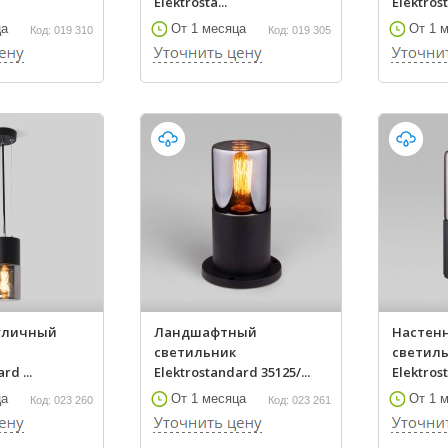
Elektrosta...
Elektrost
ца
От 1 месяца
От 1 
Код: 019 310
Код: 019 305
уличный
Ландшафтный
Настен
светильник
светиль
rd ...
Elektrostandard 35125/...
Elektrost
ца
От 1 месяца
От 1 
Код: 023 260
Код: 023 261