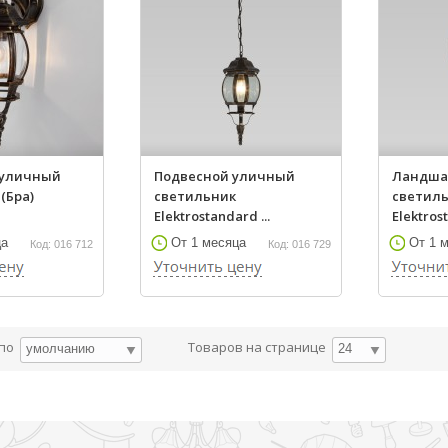
 уличный
Подвесной уличный
Ландш
(Бра)
светильник
светил
Elektrostandard ...
Elektros
ца
От 1 месяца
От 1 
Код: 016 712
Код: 016 729
 по
Товаров на странице
умолчанию
24