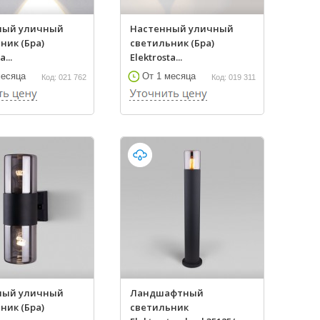
ный уличный
Настенный уличный
ник (Бра)
светильник (Бра)
a...
Elektrosta...
месяца
От 1 месяца
Код: 021 762
Код: 019 311
ный уличный
Ландшафтный
ник (Бра)
светильник