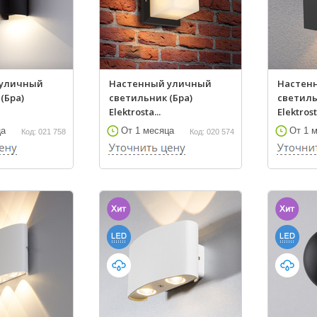
 уличный
Настенный уличный
Настен
(Бра)
светильник (Бра)
светиль
Elektrosta...
Elektrost
ца
От 1 месяца
От 1 
Код: 021 758
Код: 020 574