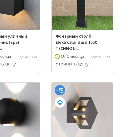
ный уличный
Фонарный столб
ник (Бра)
Elektrostandard 1550
a...
TECHNO bl...
месяца
От 1 месяца
Код: 021 743
Код: 018 229