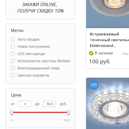
Метки
Встраиваемый
точечный светиль
Хиты продаж
Elektrostand...
Новое поступление
В наличии
LED светодиоды
Код:
100 руб.
Используется хрусталь Strotskis
Влагозащищенный товар
Цветная подсветка
Цена
от
до
руб.
0
3620