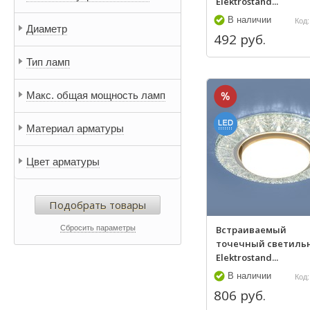
Elektrostand...
Lussole
Lustrarte
В наличии
Код:
Диаметр
Mantra
492 руб.
Masiero
Тип ламп
Odeon Light
Макс. общая мощность ламп
Материал арматуры
Цвет арматуры
Подобрать товары
Сбросить параметры
Встраиваемый
точечный светиль
Elektrostand...
В наличии
Код:
806 руб.