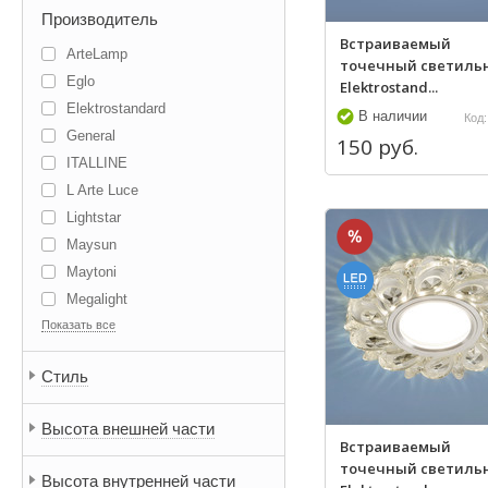
Производитель
Встраиваемый
ArteLamp
точечный светиль
Eglo
Elektrostand...
Elektrostandard
В наличии
Код:
General
150 руб.
ITALLINE
L Arte Luce
Lightstar
Maysun
Maytoni
Megalight
Показать все
Novotech
Vestini
Стиль
К 2
Estares
Высота внешней части
Flos
Встраиваемый
Jazzway
точечный светиль
Высота внутренней части