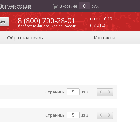
0
йти / Регистрация
В корзине
руб.
8 (800) 700-28-01
пн-пт 10-19
йти
(+7 UTC)
бесплатно для звонков по России
Обратная связь
Контакты
Страницы
из 2
Страницы
из 2