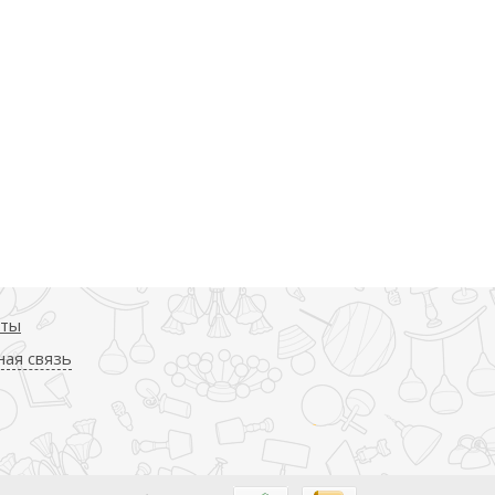
кты
ая связь