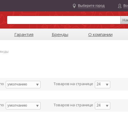
Выберите город
Во
На
Гарантия
Бренды
О компании
лянды
 по
Товаров на странице
умолчанию
24
 по
Товаров на странице
умолчанию
24