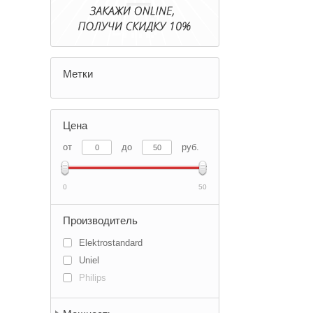
Метки
Цена
от
до
руб.
0
50
Производитель
Elektrostandard
Uniel
Philips