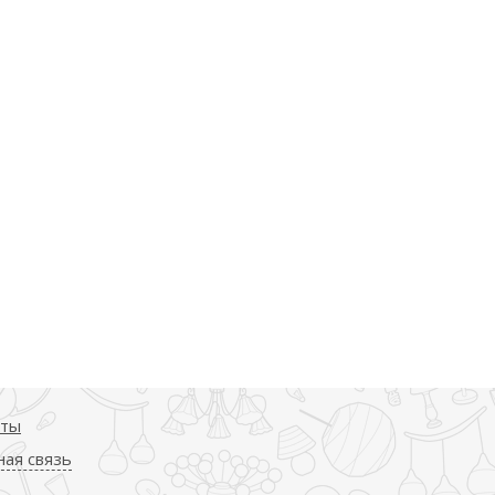
кты
ая связь