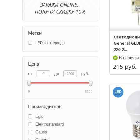
Метки
Светодиодн
General GLD
LED светодиоды
220-2...
В наличии
Цена
215 руб.
от
до
руб.
0
2200
Производитель
Eglo
Elektrostandard
Gauss
General