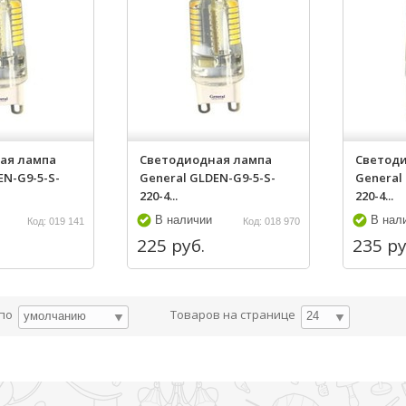
ая лампа
Светодиодная лампа
Светод
EN-G9-5-S-
General GLDEN-G9-5-S-
General
220-4...
220-4...
В наличии
В нал
Код: 019 141
Код: 018 970
225 руб.
235 ру
 по
Товаров на странице
умолчанию
24