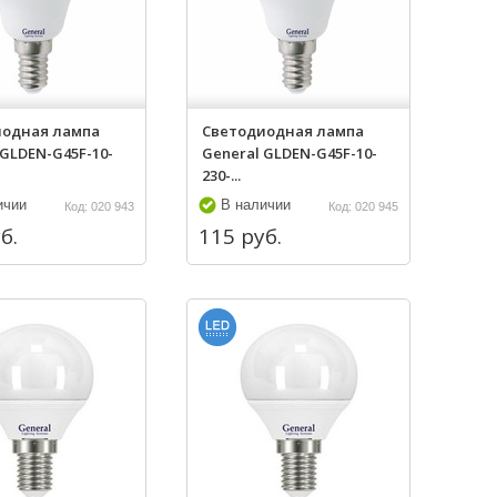
иодная лампа
Светодиодная лампа
 GLDEN-G45F-10-
General GLDEN-G45F-10-
230-...
ичии
В наличии
Код: 020 943
Код: 020 945
б.
115 руб.