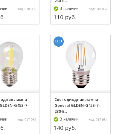
230-E...
ичии
В наличии
Код: 018 056
Код: 018 057
б.
110 руб.
иодная лампа
Светодиодная лампа
 GLDEN-G45S-7-
General GLDEN-G45S-7-
230-E...
ичии
В наличии
Код: 017 982
Код: 017 984
б.
140 руб.