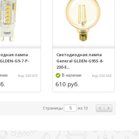
иодная лампа
Светодиодная лампа
 GLDEN-G9-7-P-
General GLDEN-G95S-8-
230-E...
ичии
В наличии
Код: 018 972
Код: 020 543
б.
610 руб.
Страницы
из 13