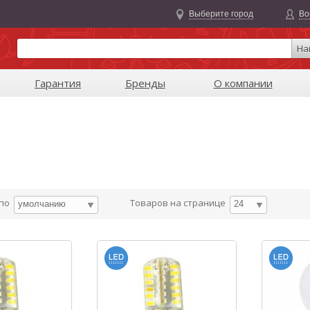
Выберите город
Во
На
Гарантия
Бренды
О компании
 по
Товаров на странице
умолчанию
24