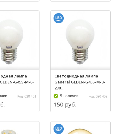
иодная лампа
Светодиодная лампа
 GLDEN-G45S-M-8-
General GLDEN-G45S-M-8-
230...
ичии
В наличии
Код: 020 451
Код: 020 452
б.
150 руб.