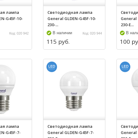
ая лампа
Светодиодная лампа
Светод
EN-G45F-10-
General GLDEN-G45F-10-
General
230-...
230-E...
В наличии
В нал
Код: 020 942
Код: 020 944
115 руб.
100 ру
ая лампа
Светодиодная лампа
Светод
EN-G45F-7-
General GLDEN-G45F-7-
General