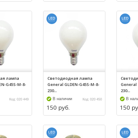
ая лампа
Светодиодная лампа
Светод
EN-G45S-M-8-
General GLDEN-G45S-M-8-
General
230...
230...
В наличии
В нал
Код: 020 449
Код: 020 450
150 руб.
150 ру