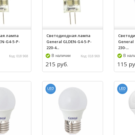
ая лампа
Светодиодная лампа
Светод
EN-G4-5-P-
General GLDEN-G4-5-P-
General
220-4...
230-...
В наличии
В нал
Код: 018 968
Код: 018 969
215 руб.
115 ру