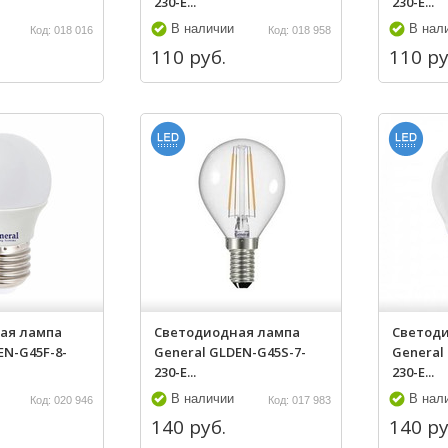
230-E...
230-E...
В наличии
В нал
Код: 018 016
Код: 018 958
110 руб.
110 ру
ая лампа
Светодиодная лампа
Светод
EN-G45F-8-
General GLDEN-G45S-7-
General
230-E...
230-E...
В наличии
В нал
Код: 020 946
Код: 017 983
140 руб.
140 ру