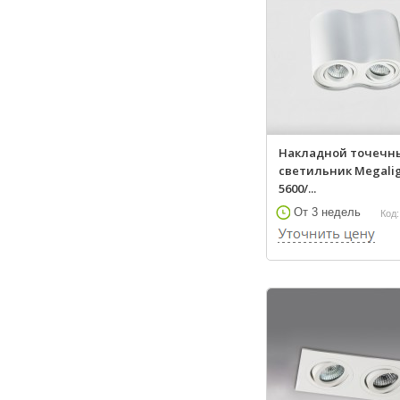
Накладной точечн
светильник Megali
5600/...
От 3 недель
Код: