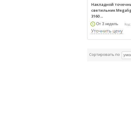
Накладной точечн
светильник Megali
3160 ...
От 3 недель
Код:
Сортировать по
умо