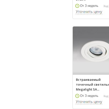
От 3 недель
Код:
Встраиваемый
точечный светиль
Megalight SA...
От 3 недель
Код: