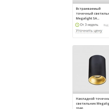
Встраиваемый
точечный светиль
Megalight SA...
От 3 недель
Код:
Накладной точечн
светильник Megali
3160 ...