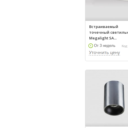
Встраиваемый
точечный светиль
Megalight SA...
От 3 недель
Код: