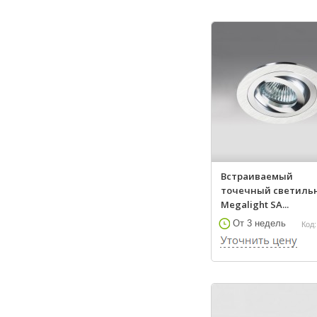
Встраиваемый
точечный светиль
Megalight SA...
От 3 недель
Код: