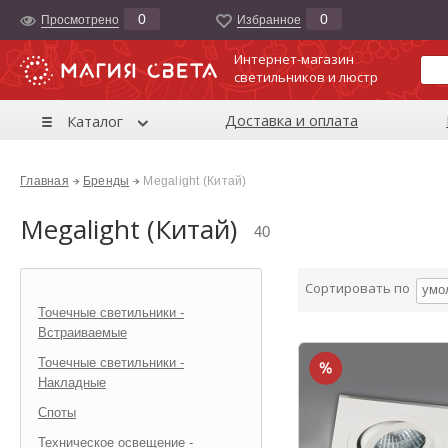
0
0
Просмотрено
Избранноe
Интернет-магазин
светильников и люстр
Доставка и оплата
Каталог
Главная
Бренды
Megalight (Китай)
Megalight (Китай)
40
Сортировать по
умо
Точечные светильники -
Встраиваемые
Точечные светильники -
Накладные
Споты
Техническое освещение -